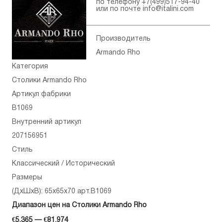
по телефону
+7(499)517-94-40
или по почте
info@italini.com
Производитель
Armando Rho
Категория
Столики Armando Rho
Артикул фабрики
B1069
Внутренний артикул
207156951
Стиль
Классический / Исторический
Размеры
(ДхШхВ): 65x65x70 арт.B1069
Диапазон цен на Столики Armando Rho
€5,365 — €81,974