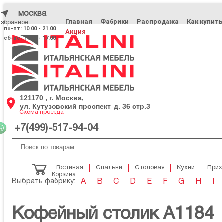
москва
Главная
Фабрики
Распродажа
Как купит
Избранное
Избранное
пн-пт: 10.00 - 21.00
Акция
сб-вс: 11.00 - 17.00
121170 , г. Москва,
ул. Кутузовский проспект, д. 36 стр.3
Схема проезда
+7(499)-517-94-04
Гостиная
Спальни
Столовая
Кухни
При
Корзина
Выбрать фабрику:
A
B
C
D
E
F
G
H
I
Кофейный столик A1184