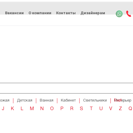
ь
Вакансии
О компании
Контакты
Дизайнерам
Ещё
хожая
Детская
Ванная
Кабинет
Светильники
Интерьер
J
K
L
M
N
O
P
R
S
T
U
V
Z
Q