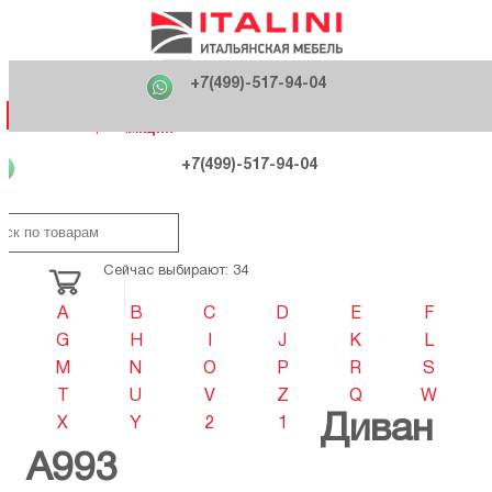
Главная
Фабрики
+7(499)-517-94-04
Распродажа
Как купить
Вакансии
О компании
121170 , г. Москва,
+7(499)-517-94-04
ул. Кутузовский проспект, д. 36 стр.3
Контакты
Дизайнерам
Категории
Категории
Фабрики
Фабрики
Распродаж
Распродаж
Акция
Схема проезда
+7(499)-517-94-04
Сейчас выбирают: 34
A
B
C
D
E
F
G
H
I
J
K
L
M
N
O
P
R
S
T
U
V
Z
Q
W
Диван
X
Y
2
1
A993