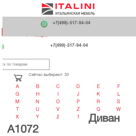
Главная
Фабрики
+7(499)-517-94-04
Распродажа
Как купить
Вакансии
О компании
121170 , г. Москва,
+7(499)-517-94-04
ул. Кутузовский проспект, д. 36 стр.3
Контакты
Дизайнерам
Категории
Категории
Фабрики
Фабрики
Распродаж
Распродаж
Акция
Схема проезда
+7(499)-517-94-04
Сейчас выбирают: 33
A
B
C
D
E
F
G
H
I
J
K
L
M
N
O
P
R
S
T
U
V
Z
Q
W
Диван
X
Y
2
1
A1072