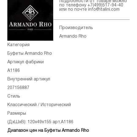
подробности от товаре можно
по телефону
+7(499)517-94-40
или по почте
info@italini.com
Производитель
Armando Rho
Категория
Буфеты Armando Rho
Артикул фабрики
A1186
Внутренний артикул
207156887
Стиль
Классический / Исторический
Размеры
(ДхШхВ): 120x49x155 арт.A1186
Диапазон цен на Буфеты Armando Rho