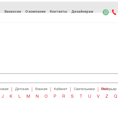
ь
Вакансии
О компании
Контакты
Дизайнерам
Ещё
хожая
Детская
Ванная
Кабинет
Светильники
Интерьер
J
K
L
M
N
O
P
R
S
T
U
V
Z
Q