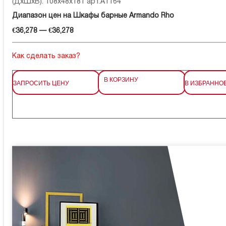
(ДхШхВ): 108x48x181 арт.A1164
Диапазон цен на Шкафы барные Armando Rho
€36,278 — €36,278
Как сделать заказ?
В КОРЗИНУ
ЗАПРОСИТЬ ЦЕНУ
В ИЗБРАННО