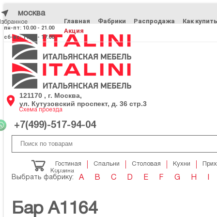
москва
Главная
Фабрики
Распродажа
Как купит
Избранное
Избранное
пн-пт: 10.00 - 21.00
Акция
сб-вс: 11.00 - 17.00
121170 , г. Москва,
ул. Кутузовский проспект, д. 36 стр.3
Схема проезда
+7(499)-517-94-04
Гостиная
Спальни
Столовая
Кухни
При
Корзина
Выбрать фабрику:
A
B
C
D
E
F
G
H
I
Бар A1164