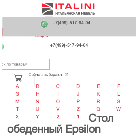
Главная
Фабрики
+7(499)-517-94-04
Распродажа
Как купить
Вакансии
О компании
121170 , г. Москва,
+7(499)-517-94-04
ул. Кутузовский проспект, д. 36 стр.3
Контакты
Дизайнерам
Категории
Категории
Фабрики
Фабрики
Распродаж
Распродаж
Акция
Схема проезда
+7(499)-517-94-04
Сейчас выбирают: 31
A
B
C
D
E
F
G
H
I
J
K
L
M
N
O
P
R
S
T
U
V
Z
Q
W
Стол
X
Y
2
1
обеденный Epsilon