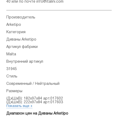
40
или по почте
info@italini.com
Производитель
Arketipo
Категория
Диваны Arketipo
Артикул фабрики
Malta
Внутренний артикул
31945
Стиль
Современный / Нейтральный
Размеры
(ДхШхВ): 182x97x84 арт.017602
(ДхШхВ): 222x97x84 арт.017603
Показать еще +
Диапазон цен на Диваны Arketipo