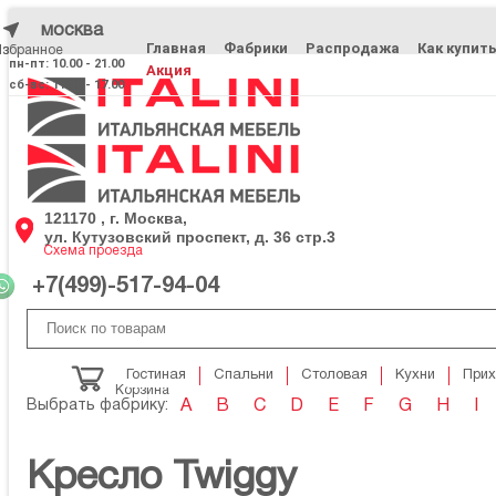
москва
Главная
Фабрики
Распродажа
Как купит
Избранное
Избранное
пн-пт: 10.00 - 21.00
Акция
сб-вс: 11.00 - 17.00
121170 , г. Москва,
ул. Кутузовский проспект, д. 36 стр.3
Схема проезда
+7(499)-517-94-04
Гостиная
Спальни
Столовая
Кухни
При
Корзина
Выбрать фабрику:
A
B
C
D
E
F
G
H
I
Кресло Twiggy