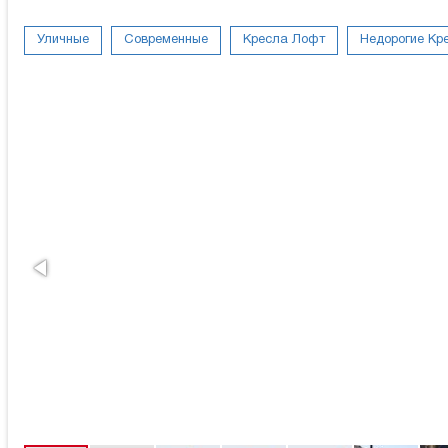
Уличные
Современные
Кресла Лофт
Недорогие Кр
В Современном стиле
Итальянские кресла