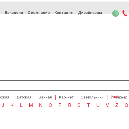
ь
Вакансии
О компании
Контакты
Дизайнерам
Ещё
хожая
Детская
Ванная
Кабинет
Светильники
Интерьер
J
K
L
M
N
O
P
R
S
T
U
V
Z
Q