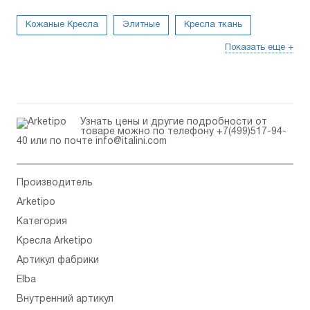
Кожаные Кресла
Элитные
Кресла ткань
Показать еще +
Белые
Для отдыха
Маленькие
Для дома
В Современном стиле
Мягкие
Узнать цены и другие подробности от
товаре можно по телефону
+7(499)517-94-
40
или по почте
info@italini.com
Производитель
Arketipo
Категория
Кресла Arketipo
Артикул фабрики
Elba
Внутренний артикул