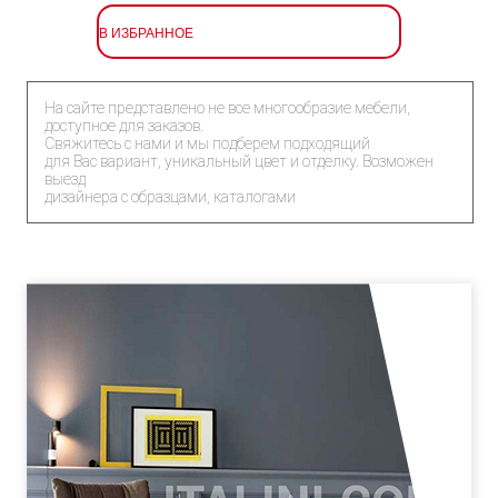
В ИЗБРАННОЕ
На сайте представлено не все многообразие мебели,
доступное для заказов.
Свяжитесь с нами и мы подберем подходящий
для Вас вариант, уникальный цвет и отделку. Возможен
выезд
дизайнера с образцами, каталогами