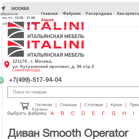
москва
Главная
Фабрики
Распродажа
Как купит
Избранное
Избранное
пн-пт: 10.00 - 21.00
Акция
сб-вс: 11.00 - 17.00
121170 , г. Москва,
ул. Кутузовский проспект, д. 36 стр.3
Схема проезда
+7(499)-517-94-04
Гостиная
Спальни
Столовая
Кухни
При
Корзина
Выбрать фабрику:
A
B
C
D
E
F
G
H
I
Диван Smooth Operator