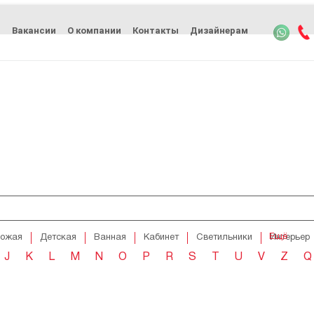
ь
Вакансии
О компании
Контакты
Дизайнерам
Ещё
хожая
Детская
Ванная
Кабинет
Светильники
Интерьер
J
K
L
M
N
O
P
R
S
T
U
V
Z
Q