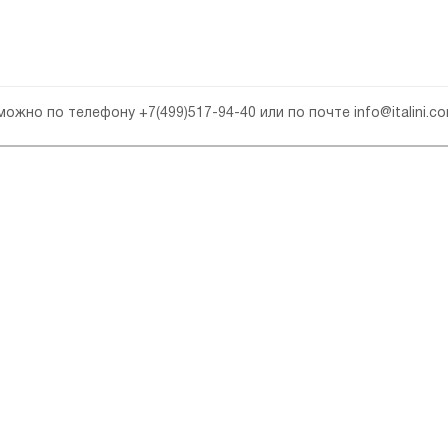
 можно по телефону
+7(499)517-94-40
или по почте
info@italini.c