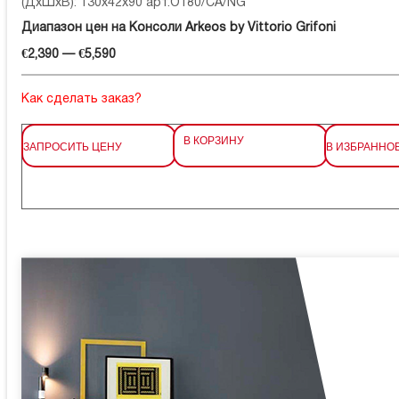
(ДхШхВ): 130x42x90 арт.O180/CA/NG
Диапазон цен на Консоли Arkeos by Vittorio Grifoni
€2,390 — €5,590
Как сделать заказ?
В КОРЗИНУ
ЗАПРОСИТЬ ЦЕНУ
В ИЗБРАННО