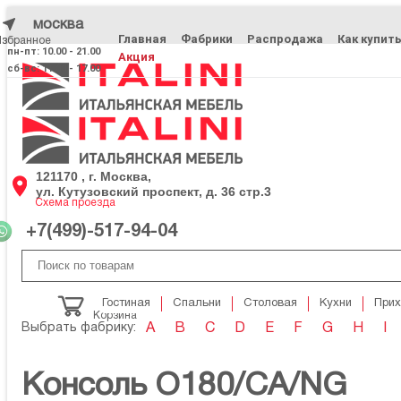
москва
Главная
Фабрики
Распродажа
Как купит
Избранное
Избранное
пн-пт: 10.00 - 21.00
Акция
сб-вс: 11.00 - 17.00
121170 , г. Москва,
ул. Кутузовский проспект, д. 36 стр.3
Схема проезда
+7(499)-517-94-04
Гостиная
Спальни
Столовая
Кухни
При
Корзина
Выбрать фабрику:
A
B
C
D
E
F
G
H
I
Консоль O180/CA/NG