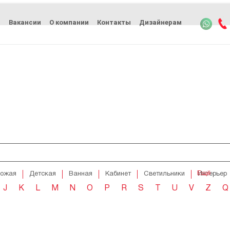
ь
Вакансии
О компании
Контакты
Дизайнерам
Ещё
хожая
Детская
Ванная
Кабинет
Светильники
Интерьер
J
K
L
M
N
O
P
R
S
T
U
V
Z
Q