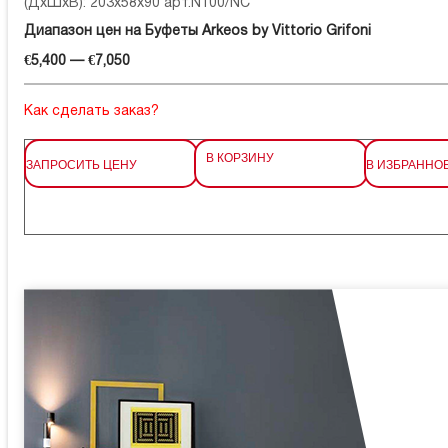
(ДхШхВ): 203x58x90 арт.N100/NC
Диапазон цен на Буфеты Arkeos by Vittorio Grifoni
€5,400 — €7,050
Как сделать заказ?
В КОРЗИНУ
ЗАПРОСИТЬ ЦЕНУ
В ИЗБРАННО