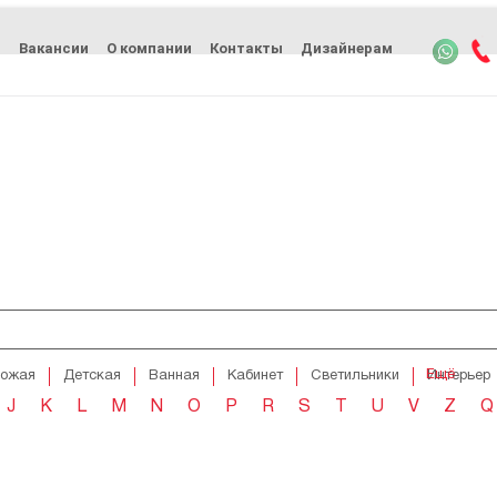
ь
Вакансии
О компании
Контакты
Дизайнерам
Ещё
хожая
Детская
Ванная
Кабинет
Светильники
Интерьер
J
K
L
M
N
O
P
R
S
T
U
V
Z
Q