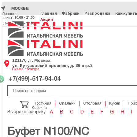
москва
Главная
Фабрики
Распродажа
Как купит
Избранное
Избранное
пн-пт: 10.00 - 21.00
Акция
сб-вс: 11.00 - 17.00
121170 , г. Москва,
ул. Кутузовский проспект, д. 36 стр.3
Схема проезда
+7(499)-517-94-04
Гостиная
Спальни
Столовая
Кухни
При
Корзина
Выбрать фабрику:
A
B
C
D
E
F
G
H
I
Буфет N100/NC