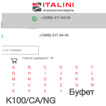
Главная
Фабрики
+7(499)-517-94-04
Распродажа
Как купить
Вакансии
О компании
121170 , г. Москва,
+7(499)-517-94-04
ул. Кутузовский проспект, д. 36 стр.3
Контакты
Дизайнерам
Категории
Категории
Фабрики
Фабрики
Распродаж
Распродаж
Акция
Схема проезда
+7(499)-517-94-04
Сейчас выбирают: 30
A
B
C
D
E
F
G
H
I
J
K
L
M
N
O
P
R
S
T
U
V
Z
Q
W
Буфет
X
Y
2
1
K100/CA/NG