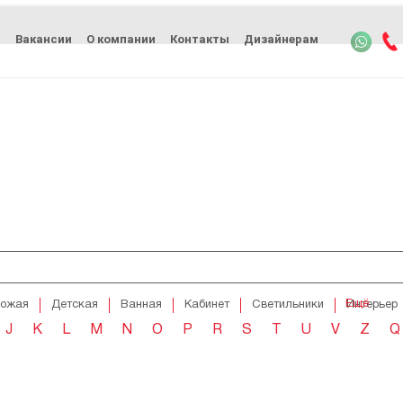
ь
Вакансии
О компании
Контакты
Дизайнерам
Ещё
хожая
Детская
Ванная
Кабинет
Светильники
Интерьер
J
K
L
M
N
O
P
R
S
T
U
V
Z
Q