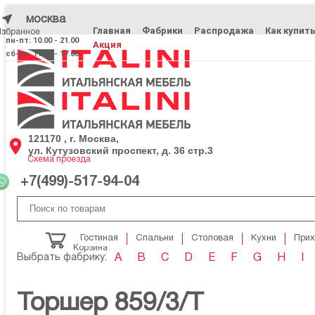
москва
Главная
Фабрики
Распродажа
Как купит
Избранное
Избранное
пн-пт: 10.00 - 21.00
Акция
сб-вс: 11.00 - 17.00
121170 , г. Москва,
ул. Кутузовский проспект, д. 36 стр.3
Схема проезда
+7(499)-517-94-04
Гостиная
Спальни
Столовая
Кухни
При
Корзина
Выбрать фабрику:
A
B
C
D
E
F
G
H
I
Торшер 859/3/T