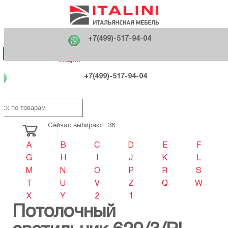
Главная
Фабрики
+7(499)-517-94-04
Распродажа
Как купить
Вакансии
О компании
121170 , г. Москва,
+7(499)-517-94-04
ул. Кутузовский проспект, д. 36 стр.3
Контакты
Дизайнерам
Категории
Категории
Фабрики
Фабрики
Распродаж
Распродаж
Акция
Схема проезда
+7(499)-517-94-04
Сейчас выбирают: 36
A
B
C
D
E
F
G
H
I
J
K
L
M
N
O
P
R
S
T
U
V
Z
Q
W
X
Y
2
1
Потолочный