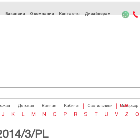
ь
Вакансии
О компании
Контакты
Дизайнерам
Ещё
хожая
Детская
Ванная
Кабинет
Светильники
Интерьер
J
K
L
M
N
O
P
R
S
T
U
V
Z
Q
2014/3/PL