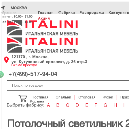
москва
Главная
Фабрики
Распродажа
Как купит
Избранное
Избранное
пн-пт: 10.00 - 21.00
Акция
сб-вс: 11.00 - 17.00
121170 , г. Москва,
ул. Кутузовский проспект, д. 36 стр.3
Схема проезда
+7(499)-517-94-04
Гостиная
Спальни
Столовая
Кухни
При
Корзина
Выбрать фабрику:
A
B
C
D
E
F
G
H
I
Потолочный светильник 