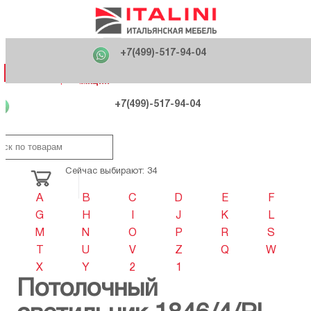
Главная
Фабрики
+7(499)-517-94-04
Распродажа
Как купить
Вакансии
О компании
121170 , г. Москва,
+7(499)-517-94-04
ул. Кутузовский проспект, д. 36 стр.3
Контакты
Дизайнерам
Категории
Категории
Фабрики
Фабрики
Распродаж
Распродаж
Акция
Схема проезда
+7(499)-517-94-04
Сейчас выбирают: 34
A
B
C
D
E
F
G
H
I
J
K
L
M
N
O
P
R
S
T
U
V
Z
Q
W
X
Y
2
1
Потолочный