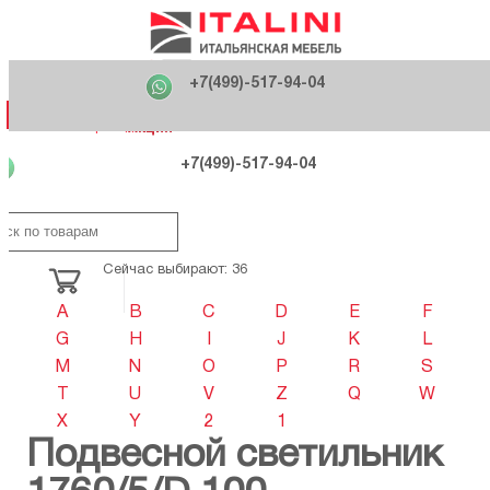
Главная
Фабрики
+7(499)-517-94-04
Распродажа
Как купить
Вакансии
О компании
121170 , г. Москва,
+7(499)-517-94-04
ул. Кутузовский проспект, д. 36 стр.3
Контакты
Дизайнерам
Категории
Категории
Фабрики
Фабрики
Распродаж
Распродаж
Акция
Схема проезда
+7(499)-517-94-04
Сейчас выбирают: 36
A
B
C
D
E
F
G
H
I
J
K
L
M
N
O
P
R
S
T
U
V
Z
Q
W
X
Y
2
1
Подвесной светильник