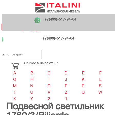
Главная
Фабрики
+7(499)-517-94-04
Распродажа
Как купить
Вакансии
О компании
121170 , г. Москва,
+7(499)-517-94-04
ул. Кутузовский проспект, д. 36 стр.3
Контакты
Дизайнерам
Категории
Категории
Фабрики
Фабрики
Распродаж
Распродаж
Акция
Схема проезда
+7(499)-517-94-04
Сейчас выбирают: 37
A
B
C
D
E
F
G
H
I
J
K
L
M
N
O
P
R
S
T
U
V
Z
Q
W
X
Y
2
1
Подвесной светильник