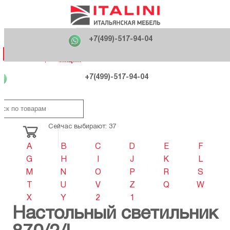
Главная
Фабрики
+7(499)-517-94-04
Распродажа
Как купить
Вакансии
О компании
121170 , г. Москва,
+7(499)-517-94-04
ул. Кутузовский проспект, д. 36 стр.3
Контакты
Дизайнерам
Категории
Категории
Фабрики
Фабрики
Распродаж
Распродаж
Акция
Схема проезда
+7(499)-517-94-04
Сейчас выбирают: 37
A
B
C
D
E
F
G
H
I
J
K
L
M
N
O
P
R
S
T
U
V
Z
Q
W
X
Y
2
1
Настольный светильник