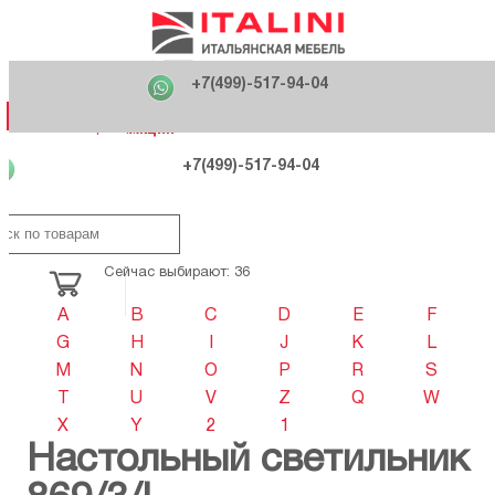
Главная
Фабрики
+7(499)-517-94-04
Распродажа
Как купить
Вакансии
О компании
121170 , г. Москва,
+7(499)-517-94-04
ул. Кутузовский проспект, д. 36 стр.3
Контакты
Дизайнерам
Категории
Категории
Фабрики
Фабрики
Распродаж
Распродаж
Акция
Схема проезда
+7(499)-517-94-04
Сейчас выбирают: 36
A
B
C
D
E
F
G
H
I
J
K
L
M
N
O
P
R
S
T
U
V
Z
Q
W
X
Y
2
1
Настольный светильник