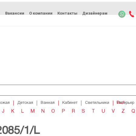
ь
Вакансии
О компании
Контакты
Дизайнерам
Ещё
хожая
Детская
Ванная
Кабинет
Светильники
Интерьер
J
K
L
M
N
O
P
R
S
T
U
V
Z
Q
2085/1/L