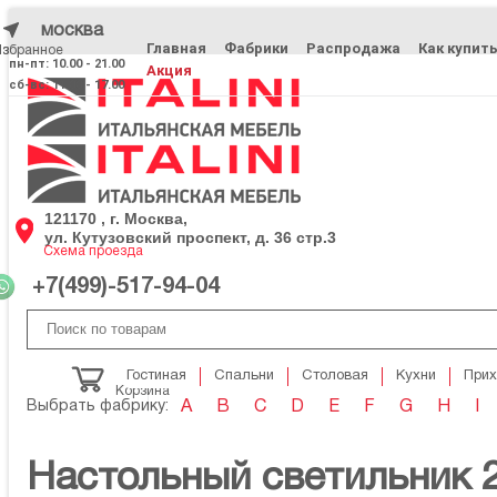
москва
Главная
Фабрики
Распродажа
Как купит
Избранное
Избранное
пн-пт: 10.00 - 21.00
Акция
сб-вс: 11.00 - 17.00
121170 , г. Москва,
ул. Кутузовский проспект, д. 36 стр.3
Схема проезда
+7(499)-517-94-04
Гостиная
Спальни
Столовая
Кухни
При
Корзина
Выбрать фабрику:
A
B
C
D
E
F
G
H
I
Настольный светильник 