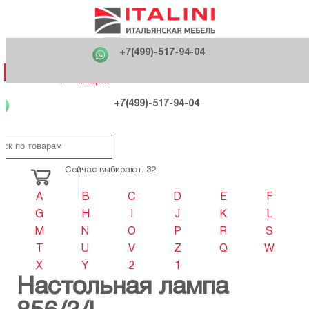
Главная
Фабрики
+7(499)-517-94-04
Распродажа
Как купить
Вакансии
О компании
121170 , г. Москва,
+7(499)-517-94-04
ул. Кутузовский проспект, д. 36 стр.3
Контакты
Дизайнерам
Категории
Категории
Фабрики
Фабрики
Распродаж
Распродаж
Акция
Схема проезда
+7(499)-517-94-04
Сейчас выбирают: 32
A
B
C
D
E
F
G
H
I
J
K
L
M
N
O
P
R
S
T
U
V
Z
Q
W
X
Y
2
1
Настольная лампа