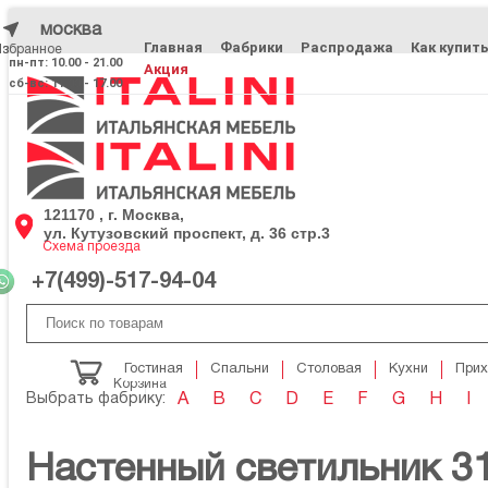
москва
Главная
Фабрики
Распродажа
Как купит
Избранное
Избранное
пн-пт: 10.00 - 21.00
Акция
сб-вс: 11.00 - 17.00
121170 , г. Москва,
ул. Кутузовский проспект, д. 36 стр.3
Схема проезда
+7(499)-517-94-04
Гостиная
Спальни
Столовая
Кухни
При
Корзина
Выбрать фабрику:
A
B
C
D
E
F
G
H
I
Настенный светильник 3