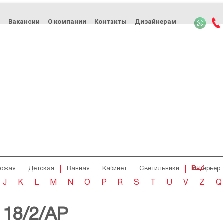
ь
Вакансии
О компании
Контакты
Дизайнерам
Ещё
хожая
Детская
Ванная
Кабинет
Светильники
Интерьер
J
K
L
M
N
O
P
R
S
T
U
V
Z
Q
118/2/AP