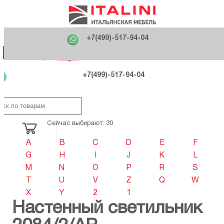
Главная
Фабрики
+7(499)-517-94-04
Распродажа
Как купить
Вакансии
О компании
121170 , г. Москва,
+7(499)-517-94-04
ул. Кутузовский проспект, д. 36 стр.3
Контакты
Дизайнерам
Категории
Категории
Фабрики
Фабрики
Распродаж
Распродаж
Акция
Схема проезда
+7(499)-517-94-04
Сейчас выбирают: 30
A
B
C
D
E
F
G
H
I
J
K
L
M
N
O
P
R
S
T
U
V
Z
Q
W
X
Y
2
1
Настенный светильник