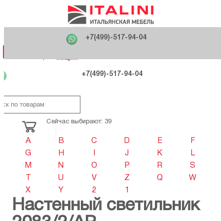
Главная
Фабрики
+7(499)-517-94-04
Распродажа
Как купить
Вакансии
О компании
121170 , г. Москва,
+7(499)-517-94-04
ул. Кутузовский проспект, д. 36 стр.3
Контакты
Дизайнерам
Категории
Категории
Фабрики
Фабрики
Распродаж
Распродаж
Акция
Схема проезда
+7(499)-517-94-04
Сейчас выбирают: 39
A
B
C
D
E
F
G
H
I
J
K
L
M
N
O
P
R
S
T
U
V
Z
Q
W
X
Y
2
1
Настенный светильник