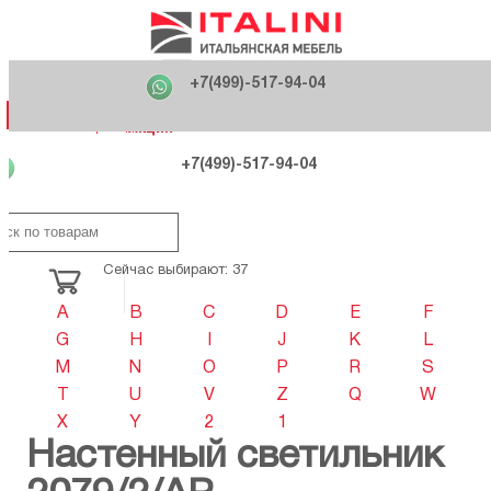
Главная
Фабрики
+7(499)-517-94-04
Распродажа
Как купить
Вакансии
О компании
121170 , г. Москва,
+7(499)-517-94-04
ул. Кутузовский проспект, д. 36 стр.3
Контакты
Дизайнерам
Категории
Категории
Фабрики
Фабрики
Распродаж
Распродаж
Акция
Схема проезда
+7(499)-517-94-04
Сейчас выбирают: 37
A
B
C
D
E
F
G
H
I
J
K
L
M
N
O
P
R
S
T
U
V
Z
Q
W
X
Y
2
1
Настенный светильник