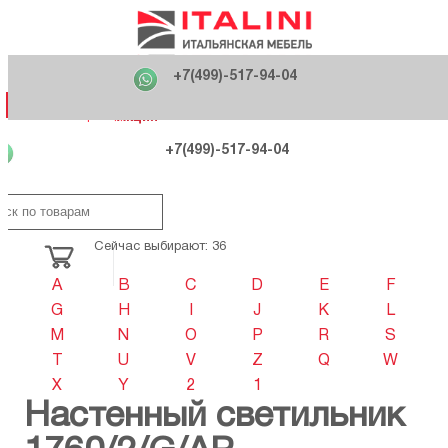
Главная
Фабрики
+7(499)-517-94-04
Распродажа
Как купить
Вакансии
О компании
121170 , г. Москва,
+7(499)-517-94-04
ул. Кутузовский проспект, д. 36 стр.3
Контакты
Дизайнерам
Категории
Категории
Фабрики
Фабрики
Распродаж
Распродаж
Акция
Схема проезда
+7(499)-517-94-04
Сейчас выбирают: 36
A
B
C
D
E
F
G
H
I
J
K
L
M
N
O
P
R
S
T
U
V
Z
Q
W
X
Y
2
1
Настенный светильник